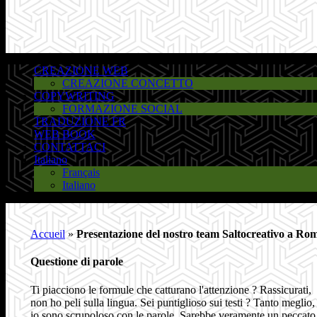
CREAZIONE WEB
CREAZIONE CONCETTO
COPYWRITING
FORMAZIONE SOCIAL
TRADUZIONE FR
WEB BOOK
CONTATTACI
Italiano
Français
Italiano
Accueil
»
Presentazione del nostro team Saltocreativo a Ro
Questione di parole
Ti piacciono le formule che catturano l'attenzione ? Rassicurati,
non ho peli sulla lingua. Sei puntiglioso sui testi ? Tanto meglio,
io sono scrupoloso con le parole. Sarebbe veramente un peccato