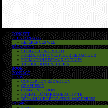
CONCEPT
CRÉATION WEB
RÉFÉRENCES WEB
RÉDACTION
STORYTELLING VIDEO
FORMATION CONCEPTEUR-RÉDACTEUR
FORMATION RESEAUX SOCIAUX
TRADUCTION EN ITALIEN
BOOK
CONTACT
DEVIS
CONCEPTION-RÉDACTION
GRAPHISME
COMMUNICATION
FORFAIT DÉMARRAGE ACTIVITÉ
DÉPANNAGE RÉPARATION WORDPRESS
Français
Français