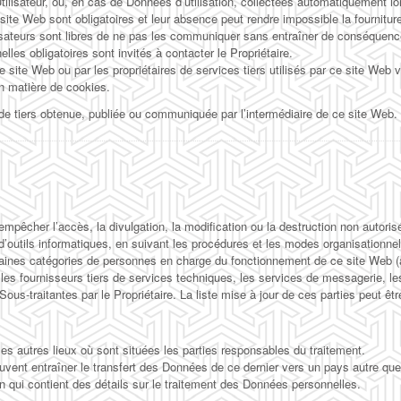
tilisateur, ou, en cas de Données d’utilisation, collectées automatiquement lo
site Web sont obligatoires et leur absence peut rendre impossible la fournitu
isateurs sont libres de ne pas les communiquer sans entraîner de conséquence
les obligatoires sont invités à contacter le Propriétaire.
e site Web ou par les propriétaires de services tiers utilisés par ce site Web v
en matière de cookies.
de tiers obtenue, publiée ou communiquée par l’intermédiaire de ce site Web.
empêcher l’accès, la divulgation, la modification ou la destruction non autor
’outils informatiques, en suivant les procédures et les modes organisationnels 
aines catégories de personnes en charge du fonctionnement de ce site Web (ad
 les fournisseurs tiers de services techniques, les services de messagerie, le
-traitantes par le Propriétaire. La liste mise à jour de ces parties peut êt
es autres lieux où sont situées les parties responsables du traitement.
peuvent entraîner le transfert des Données de ce dernier vers un pays autre que
n qui contient des détails sur le traitement des Données personnelles.