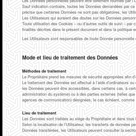
Les Données personnelles peuvent être librement fournies par l’U
Sauf indication contraire, toutes les Données demandées par ce 
précise que certaines Données ne sont pas obligatoires, les Util
Les Utilisateurs qui auraient des doutes sur les Données personnel
Toute utilisation des Cookies – ou d’autres outils de suivi – par c
finalités décrites dans le présent document et dans la politique 
Les Utilisateurs sont responsables de toute Donnée personnelle 
Mode et lieu de traitement des Données
Méthodes de traitement
Le Propriétaire prend les mesures de sécurité appropriées afin d’
Le traitement des Données est effectué à l’aide d’ordinateurs ou d
les Données peuvent être accessibles, dans certains cas, à cert
administration du système) ou à des parties externes (telles que
agences de communication) désignées, le cas échéant, comme Sous
Lieu de traitement
Les Données sont traitées au siège du Propriétaire et dans tous l
Selon la localisation de l’Utilisateur, les transferts de données 
Données transférées, les Utilisateurs peuvent consulter la sectio