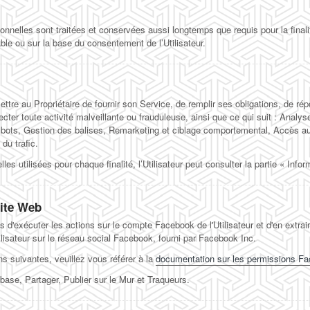
nelles sont traitées et conservées aussi longtemps que requis pour la finalité
ble ou sur la base du consentement de l’Utilisateur.
mettre au Propriétaire de fournir son Service, de remplir ses obligations, de r
étecter toute activité malveillante ou frauduleuse, ainsi que ce qui suit : Anal
es bots, Gestion des balises, Remarketing et ciblage comportemental, Accès a
du trafic.
s utilisées pour chaque finalité, l’Utilisateur peut consulter la partie « Info
ite Web
'exécuter les actions sur le compte Facebook de l'Utilisateur et d'en extrai
lisateur sur le réseau social Facebook, fourni par Facebook Inc.
s suivantes, veuillez vous référer à la
documentation sur les permissions F
ase, Partager, Publier sur le Mur et Traqueurs.