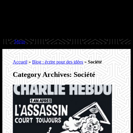
Menu
Accueil
»
Blog : écrire pour des idées
»
Société
Category Archives:
Société