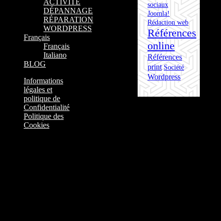
ACTIVITÉ
sociaux
DÉPANNAGE
Joomla!
RÉPARATION
Rédaction web
WORDPRESS
Références
Français
online
Français
Italiano
Références
BLOG
print
Société
Wordpress
Informations
légales et
politique de
Confidentialité
Politique des
Cookies