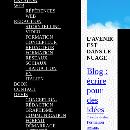
CRÉATION
WEB
RÉFÉRENCES
WEB
RÉDACTION
STORYTELLING
VIDEO
FORMATION
L’AVENIR
CONCEPTEUR-
EST
RÉDACTEUR
DANS LE
FORMATION
NUAGE
RESEAUX
SOCIAUX
TRADUCTION
Blog :
EN
écrire
ITALIEN
BOOK
pour
CONTACT
DEVIS
des
CONCEPTION-
RÉDACTION
idées
GRAPHISME
COMMUNICATION
Création de sites
FORFAIT
Formation
DÉMARRAGE
réseaux