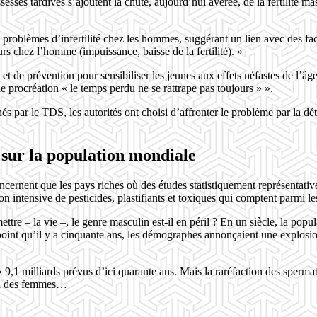
ssesses tardives s’ajoutent la chute, aujourd’hui avérée, de la fertilité m
s problèmes d’infertilité chez les hommes, suggérant un lien avec des 
eurs chez l’homme (impuissance, baisse de la fertilité). »
e prévention pour sensibiliser les jeunes aux effets néfastes de l’âge s
e procréation « le temps perdu ne se rattrape pas toujours » ».
hés par le TDS, les autorités ont choisi d’affronter le problème par la 
 sur la population mondiale
nent que les pays riches où des études statistiquement représentatives o
ion intensive de pesticides, plastifiants et toxiques qui comptent parmi 
ettre – la vie –, le genre masculin est-il en péril ? En un siècle, la po
u point qu’il y a cinquante ans, les démographes annonçaient une explo
 » 9,1 milliards prévus d’ici quarante ans. Mais la raréfaction des sperm
ion des femmes…