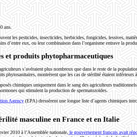
0 ans.
vent les pesticides, insecticides, herbicides, fongicides, lessives, matiè
ains d’entre eux, ou leur combinaison dans l’organisme entrave la produc
es et produits phytopharmaceutiques
agriculteurs s’avéraient plus nombreux que dans le reste de la populati
uits phytosanitaires, montrèrent que les cas de stérilité étaient inférieurs
omposés chimiques uniquement dans le sang des agriculteurs traditionnel
s hormones qui stimulent la production de spermatozoïdes.
ction Agency
(EPA) dressèrent une longue liste d’agents chimiques intr
érilité masculine en France et en Italie
janvier 2010 à l’Assemblée nationale,
le gouvernement français avait ré