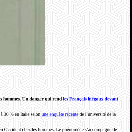
si les hommes. Un danger qui rend
les Français inégaux devant
 à 30 % en Italie selon
une enquête récente
de l’université de la
nnies en Occident chez les hommes. Le phénomène s’accompagne de