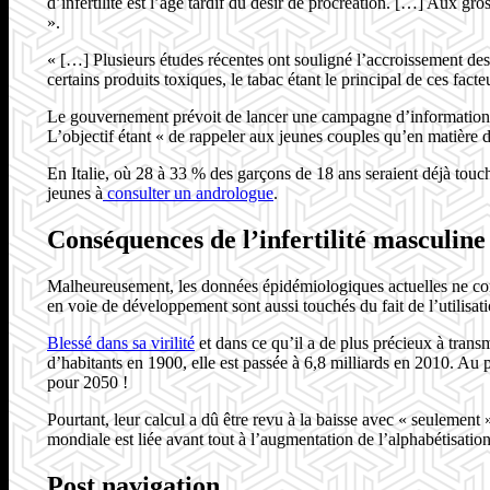
d’infertilité est l’âge tardif du désir de procréation. […] Aux gro
».
« […] Plusieurs études récentes ont souligné l’accroissement de
certains produits toxiques, le tabac étant le principal de ces fact
Le gouvernement prévoit de lancer une campagne d’information et d
L’objectif étant « de rappeler aux jeunes couples qu’en matière d
En Italie, où 28 à 33 % des garçons de 18 ans seraient déjà touc
jeunes à
consulter un andrologue
.
Conséquences de l’infertilité masculine
Malheureusement, les données épidémiologiques actuelles ne concer
en voie de développement sont aussi touchés du fait de l’utilisat
Blessé dans sa virilité
et dans ce qu’il a de plus précieux à transm
d’habitants en 1900, elle est passée à 6,8 milliards en 2010. A
pour 2050 !
Pourtant, leur calcul a dû être revu à la baisse avec « seulement
mondiale est liée avant tout à l’augmentation de l’alphabétisat
Post navigation