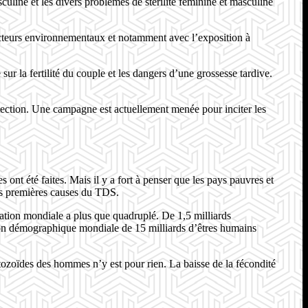
asculine et les divers problèmes de stérilité féminine et masculine
facteurs environnementaux et notamment avec l’exposition à
ur la fertilité du couple et les dangers d’une grossesse tardive.
détection. Une campagne est actuellement menée pour inciter les
nt été faites. Mais il y a fort à penser que les pays pauvres et
les premières causes du TDS.
pulation mondiale a plus que quadruplé. De 1,5 milliards
sion démographique mondiale de 15 milliards d’êtres humains
atozoïdes des hommes n’y est pour rien. La baisse de la fécondité