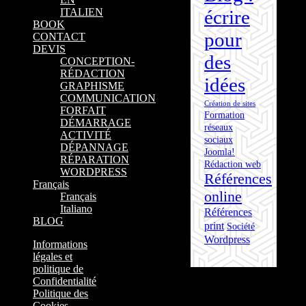
écrire
ITALIEN
BOOK
pour
CONTACT
DEVIS
des
CONCEPTION-
RÉDACTION
idées
GRAPHISME
COMMUNICATION
Création de sites
FORFAIT
Formation
DÉMARRAGE
réseaux
ACTIVITÉ
sociaux
DÉPANNAGE
Joomla!
RÉPARATION
Rédaction web
WORDPRESS
Références
Français
online
Français
Italiano
Références
BLOG
print
Société
Wordpress
Informations
légales et
politique de
Confidentialité
Politique des
Cookies