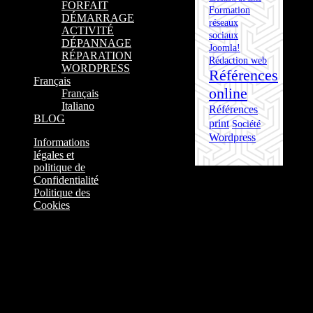
FORFAIT
Formation
DÉMARRAGE
réseaux
ACTIVITÉ
sociaux
DÉPANNAGE
Joomla!
RÉPARATION
Rédaction web
WORDPRESS
Références
Français
online
Français
Italiano
Références
BLOG
print
Société
Wordpress
Informations
légales et
politique de
Confidentialité
Politique des
Cookies