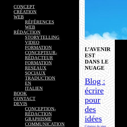
CONCEPT
CRÉATION
WEB
RÉFÉRENCES
WEB
RÉDACTION
STORYTELLING
VIDEO
FORMATION
L’AVENIR
CONCEPTEUR-
EST
RÉDACTEUR
DANS LE
FORMATION
NUAGE
RESEAUX
SOCIAUX
TRADUCTION
Blog :
EN
écrire
ITALIEN
BOOK
pour
CONTACT
DEVIS
des
CONCEPTION-
RÉDACTION
idées
GRAPHISME
COMMUNICATION
Création de sites