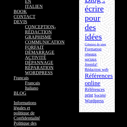
EN
écrire
ITALIEN
BOOK
pour
CONTACT
DEVIS
des
CONCEPTION-
RÉDACTION
idées
GRAPHISME
COMMUNICATION
Création de sites
FORFAIT
Formation
DÉMARRAGE
réseaux
ACTIVITÉ
sociaux
DÉPANNAGE
Joomla!
RÉPARATION
Rédaction web
WORDPRESS
Références
Français
online
Français
Italiano
Références
BLOG
print
Société
Wordpress
Informations
légales et
politique de
Confidentialité
Politique des